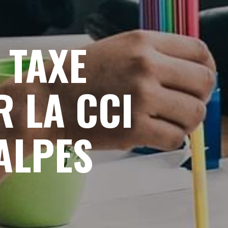
 TAXE
R LA CCI
ALPES