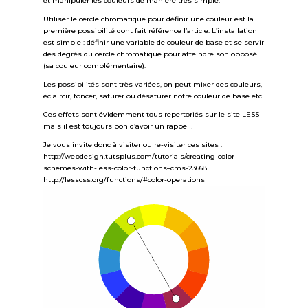
et manipuler les couleurs de manière très simple.
Utiliser le cercle chromatique pour définir une couleur est la
première possibilité dont fait référence l’article. L’installation
est simple : définir une variable de couleur de base et se servir
des degrés du cercle chromatique pour atteindre son opposé
(sa couleur complémentaire).
Les possibilités sont très variées, on peut mixer des couleurs,
éclaircir, foncer, saturer ou désaturer notre couleur de base etc.
Ces effets sont évidemment tous repertoriés sur le site LESS
mais il est toujours bon d’avoir un rappel !
Je vous invite donc à visiter ou re-visiter ces sites :
http://webdesign.tutsplus.com/tutorials/creating-color-
schemes-with-less-color-functions–cms-23668
http://lesscss.org/functions/#color-operations