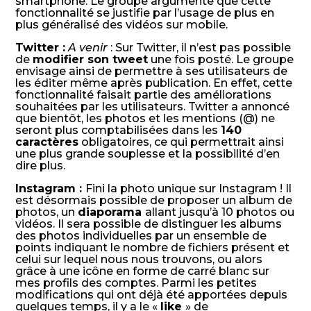
smartphone. Le groupe argumente que cette
fonctionnalité se justifie par l’usage de plus en
plus généralisé des vidéos sur mobile.
Twitter :
A venir
: Sur Twitter, il n’est pas possible
de
modifier son tweet
une fois posté. Le groupe
envisage ainsi de permettre à ses utilisateurs de
les éditer même après publication. En effet, cette
fonctionnalité faisait partie des améliorations
souhaitées par les utilisateurs. Twitter a annoncé
que bientôt, les photos et les mentions (@) ne
seront plus comptabilisées dans les
140
caractères
obligatoires, ce qui permettrait ainsi
une plus grande souplesse et la possibilité d’en
dire plus.
Instagram :
Fini la photo unique sur Instagram ! Il
est désormais possible de proposer un album de
photos, un
diaporama
allant jusqu’à 10 photos ou
vidéos. Il sera possible de distinguer les albums
des photos individuelles par un ensemble de
points indiquant le nombre de fichiers présent et
celui sur lequel nous nous trouvons, ou alors
grâce à une icône en forme de carré blanc sur
mes profils des comptes. Parmi les petites
modifications qui ont déjà été apportées depuis
quelques temps, il y a le «
like
» de